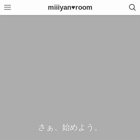
miiiyan♥room
さぁ、始めよう。